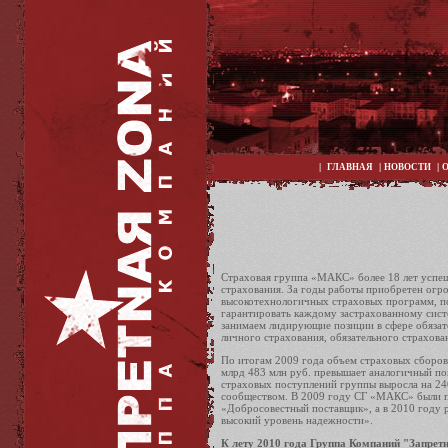
|
|
|
ГЛАВНАЯ
НОВОСТИ
Страховая группа «МАКС» более 18 лет успеш
страхования. За годы работы приобретен огр
высокотехнологичных страховых программ, по
гарантировать каждому застрахованному сист
занимаем лидирующие позиции в сфере обязат
личного страхования, обязательного страхова
По итогам 2009 года объем страховых сборов
млрд 483 млн руб. превышает аналогичный пок
страховых поступлений группы выросла на 24
сообществом. В 2009 году СГ «МАКС» были п
«Добросовестный поставщик», а в 2010 году 
высокий уровень надежности».
К лету 2010 года Группа Компаний "Запрет