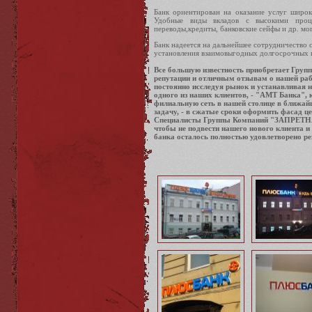
Банк ориентирован на оказание услуг широ
Удобные виды вкладов с высокими проце
переводы,кредиты, банковские сейфы и др. мо
Банк надеется на дальнейшее сотрудничество 
установления взаимовыгодных долгосрочных 
Все большую известность приобретает Гру
репутации и отличным отзывам о нашей раб
постоянно исследуя рынок и устанавливая 
одного из наших клиентов, - "АМТ Банка"
филиальную сеть в нашей столице в ближай
задачу, - в сжатые сроки оформить фасад це
Специалисты Группы Компаний "ЗАПРЕТНАЯ
чтобы не подвести нашего нового клиента и
банка осталось полностью удовлетворено ре