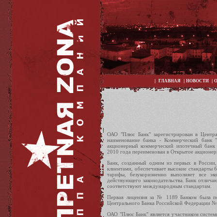
|
|
|
ГЛАВНАЯ
НОВОСТИ
ОАО "Плюс Банк" зарегистрирован в Центр
наименование банка - Коммерческий банк 
акционерный коммерческий ипотечный банк
2010 года переименован в Открытое акционер
Банк, созданный одним из первых в России,
клиентами, обеспечивает высокие стандарты б
тарифы, безукоризненно выполняет все эк
действующего законодательства. Банк отлича
соответствуют международным стандартам.
Первая лицензия за № 1189 Банком была по
Центрального Банка Российской Федерации № 
ОАО "Плюс Банк" является участником системы