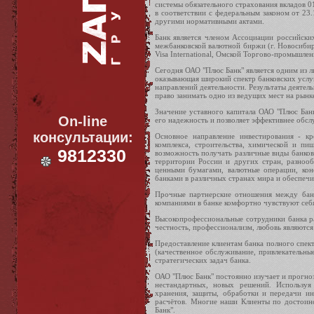
системы обязательного страхования вкладов 0
в соответствии с федеральным законом от 23
другими нормативными актами.
Банк является членом Ассоциации российски
межбанковской валютной биржи (г. Новосиби
Visa International, Омской Торгово-промышлен
Сегодня ОАО "Плюс Банк" является одним из 
оказывающая широкий спектр банковских услу
направлений деятельности. Результаты деятел
право занимать одно из ведущих мест на рынк
Значение уставного капитала ОАО "Плюс Банк
On-line
его надежность и позволяет эффективнее обсл
консультации:
Основное направление инвестирования - кр
комплекса, строительства, химической и п
9812330
возможность получать различные виды банковс
территории России и других стран, разнооб
ценными бумагами, валютные операции, кон
банками в различных странах мира и обеспечи
Прочные партнерские отношения между банк
компаниями в банке комфортно чувствуют себя
Высокопрофессиональные сотрудники банка ра
честность, профессионализм, любовь являются
Предоставление клиентам банка полного спек
(качественное обслуживание, привлекательные
стратегических задач банка.
ОАО "Плюс Банк" постоянно изучает и прогноз
нестандартных, новых решений. Используя
хранения, защиты, обработки и передачи и
расчётов. Многие наши Клиенты по достоинс
Банк".