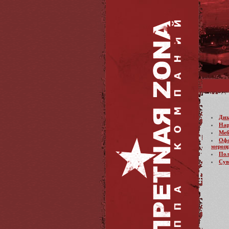
Диз
Нар
Меб
Офо
меропр
Пол
Сув