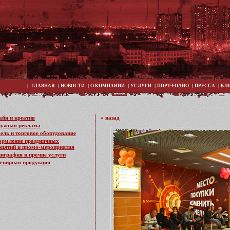
|
|
|
|
|
|
|
ГЛАВНАЯ
НОВОСТИ
О КОМПАНИИ
УСЛУГИ
ПОРТФОЛИО
ПРЕССА
КЛ
айн и креатив
« назад
ужная реклама
ель и торговое оборудование
рмление праздничных
иятий и промо-мероприятия
играфия и прочие услуги
енирная продукция