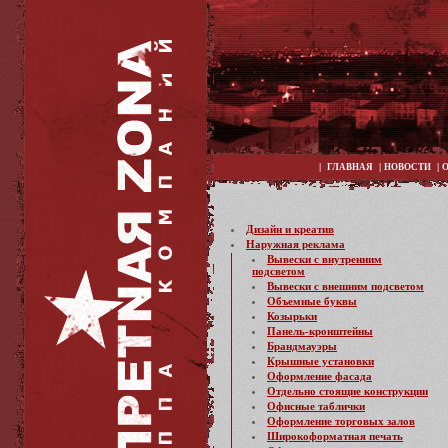
|
|
|
ГЛАВНАЯ
НОВОСТИ
Дизайн и креатив
Наружная реклама
Вывески с внутренним
подсветом
Вывески с внешним подсветом
Объемные буквы
Козырьки
Панель-кронштейны
Брандмауэры
Крышные установки
Оформление фасада
Отдельно стоящие конструкции
Офисные таблички
Оформление торговых залов
Широкоформатная печать