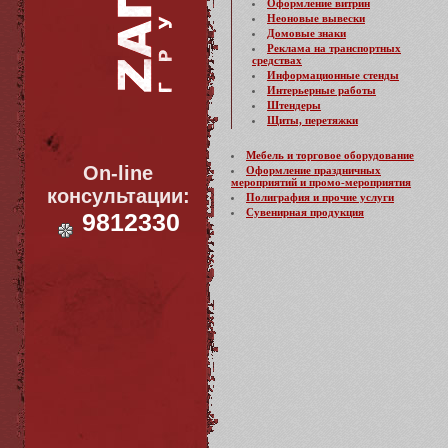
Оформление витрин
Неоновые вывески
Домовые знаки
Реклама на транспортных
средствах
Информационные стенды
Интерьерные работы
Штендеры
Щиты, перетяжки
Мебель и торговое оборудование
On-line
Оформление праздничных
мероприятий и промо-мероприятия
консультации:
Полиграфия и прочие услуги
Сувенирная продукция
9812330