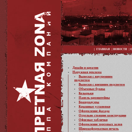
|
|
|
ГЛАВНАЯ
НОВОСТИ
Дизайн и креатив
Наружная реклама
Вывески с внутренним
подсветом
Вывески с внешним подсветом
Объемные буквы
Козырьки
Панель-кронштейны
Брандмауэры
Крышные установки
Оформление фасада
Отдельно стоящие конструкции
Офисные таблички
Оформление торговых залов
Широкоформатная печать