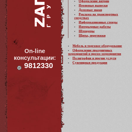
Оформление витрин
Неоновые вывески
Домовые знаки
Реклама на транспортных
средствах
Информационные стенды
Интерьерные работы
Штендеры
Щиты, перетяжки
Мебель и торговое оборудование
On-line
Оформление праздничных
мероприятий и промо-мероприятия
консультации:
Полиграфия и прочие услуги
Сувенирная продукция
9812330