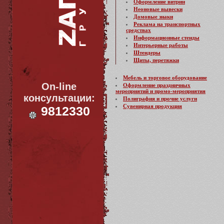
Оформление витрин
Неоновые вывески
Домовые знаки
Реклама на транспортных
средствах
Информационные стенды
Интерьерные работы
Штендеры
Щиты, перетяжки
Мебель и торговое оборудование
On-line
Оформление праздничных
мероприятий и промо-мероприятия
консультации:
Полиграфия и прочие услуги
Сувенирная продукция
9812330