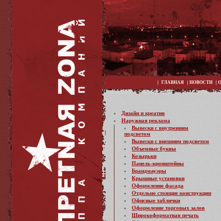
|
|
|
ГЛАВНАЯ
НОВОСТИ
Дизайн и креатив
Наружная реклама
Вывески с внутренним
подсветом
Вывески с внешним подсветом
Объемные буквы
Козырьки
Панель-кронштейны
Брандмауэры
Крышные установки
Оформление фасада
Отдельно стоящие конструкции
Офисные таблички
Оформление торговых залов
Широкоформатная печать