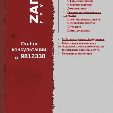
Оформление витрин
Неоновые вывески
Домовые знаки
Реклама на транспортных
средствах
Информационные стенды
Интерьерные работы
Штендеры
Щиты, перетяжки
Мебель и торговое оборудование
On-line
Оформление праздничных
мероприятий и промо-мероприятия
консультации:
Полиграфия и прочие услуги
Сувенирная продукция
9812330