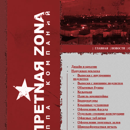
|
|
|
ГЛАВНАЯ
НОВОСТИ
Дизайн и креатив
Наружная реклама
Вывески с внутренним
подсветом
Вывески с внешним подсветом
Объемные буквы
Козырьки
Панель-кронштейны
Брандмауэры
Крышные установки
Оформление фасада
Отдельно стоящие конструкции
Офисные таблички
Оформление торговых залов
Широкоформатная печать