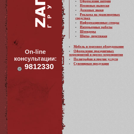
Оформление витрин
Неоновые вывески
Домовые знаки
Реклама на транспортных
средствах
Информационные стенды
Интерьерные работы
Штендеры
Щиты, перетяжки
Мебель и торговое оборудование
On-line
Оформление праздничных
мероприятий и промо-мероприятия
консультации:
Полиграфия и прочие услуги
Сувенирная продукция
9812330