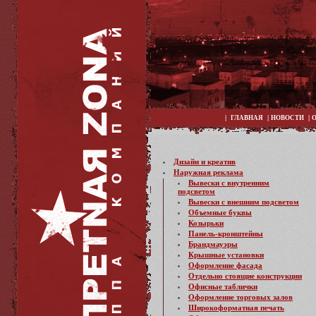
|
|
|
ГЛАВНАЯ
НОВОСТИ
Дизайн и креатив
Наружная реклама
Вывески с внутренним
подсветом
Вывески с внешним подсветом
Объемные буквы
Козырьки
Панель-кронштейны
Брандмауэры
Крышные установки
Оформление фасада
Отдельно стоящие конструкции
Офисные таблички
Оформление торговых залов
Широкоформатная печать