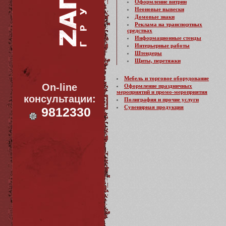
Оформление витрин
Неоновые вывески
Домовые знаки
Реклама на транспортных
средствах
Информационные стенды
Интерьерные работы
Штендеры
Щиты, перетяжки
Мебель и торговое оборудование
On-line
Оформление праздничных
мероприятий и промо-мероприятия
консультации:
Полиграфия и прочие услуги
Сувенирная продукция
9812330