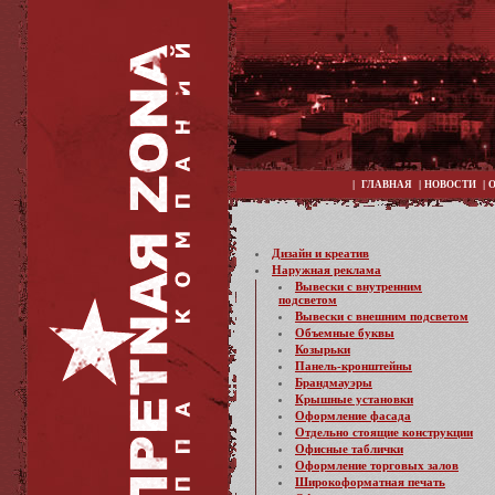
|
|
|
ГЛАВНАЯ
НОВОСТИ
Дизайн и креатив
Наружная реклама
Вывески с внутренним
подсветом
Вывески с внешним подсветом
Объемные буквы
Козырьки
Панель-кронштейны
Брандмауэры
Крышные установки
Оформление фасада
Отдельно стоящие конструкции
Офисные таблички
Оформление торговых залов
Широкоформатная печать