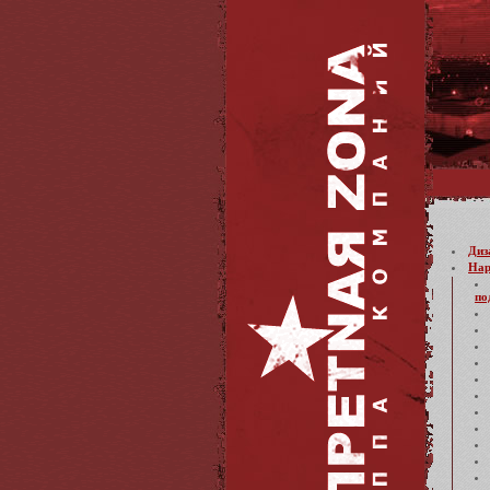
Диз
Нар
по