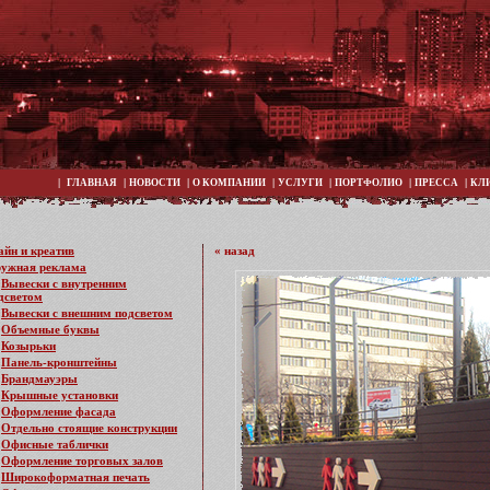
|
|
|
|
|
|
|
ГЛАВНАЯ
НОВОСТИ
О КОМПАНИИ
УСЛУГИ
ПОРТФОЛИО
ПРЕССА
КЛ
айн и креатив
« назад
ужная реклама
Вывески с внутренним
дсветом
Вывески с внешним подсветом
Объемные буквы
Козырьки
Панель-кронштейны
Брандмауэры
Крышные установки
Оформление фасада
Отдельно стоящие конструкции
Офисные таблички
Оформление торговых залов
Широкоформатная печать