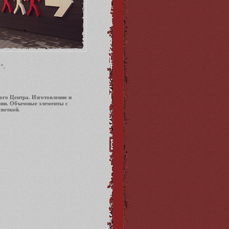
".
го Центра. Изготовление и
рии. Объемные элементы с
веткой.