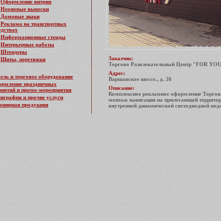
Оформление витрин
Неоновые вывески
Домовые знаки
Реклама на транспортных
едствах
Информационные стенды
Интерьерные работы
Штендеры
Заказчик:
Щиты, перетяжки
Торгово Развлекательный Центр "FOR YOU
Адрес:
ель и торговое оборудование
Варшавское шоссе., д. 26
рмление праздничных
Описание:
иятий и промо-мероприятия
Комплексное рекламное оформление Торгово
играфия и прочие услуги
монтаж навигации на прилегающей террито
енирная продукция
внутренней динамической светодиодной подс