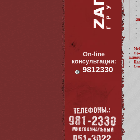
ср
Меб
On-line
Офо
меропр
консультации:
Пол
Сув
9812330