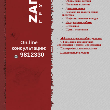
Оформление витрин
Неоновые вывески
Домовые знаки
Реклама на транспортных
средствах
Информационные стенды
Интерьерные работы
Штендеры
Щиты, перетяжки
Мебель и торговое оборудование
On-line
Оформление праздничных
мероприятий и промо-мероприятия
консультации:
Полиграфия и прочие услуги
Сувенирная продукция
9812330