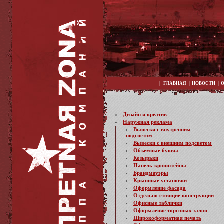
|
|
|
ГЛАВНАЯ
НОВОСТИ
Дизайн и креатив
Наружная реклама
Вывески с внутренним
подсветом
Вывески с внешним подсветом
Объемные буквы
Козырьки
Панель-кронштейны
Брандмауэры
Крышные установки
Оформление фасада
Отдельно стоящие конструкции
Офисные таблички
Оформление торговых залов
Широкоформатная печать