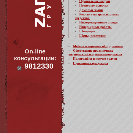
Оформление витрин
Неоновые вывески
Домовые знаки
Реклама на транспортных
средствах
Информационные стенды
Интерьерные работы
Штендеры
Щиты, перетяжки
Мебель и торговое оборудование
On-line
Оформление праздничных
мероприятий и промо-мероприятия
консультации:
Полиграфия и прочие услуги
Сувенирная продукция
9812330