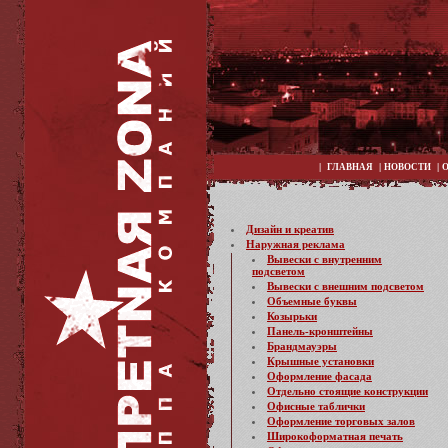
|
|
|
ГЛАВНАЯ
НОВОСТИ
Дизайн и креатив
Наружная реклама
Вывески с внутренним
подсветом
Вывески с внешним подсветом
Объемные буквы
Козырьки
Панель-кронштейны
Брандмауэры
Крышные установки
Оформление фасада
Отдельно стоящие конструкции
Офисные таблички
Оформление торговых залов
Широкоформатная печать